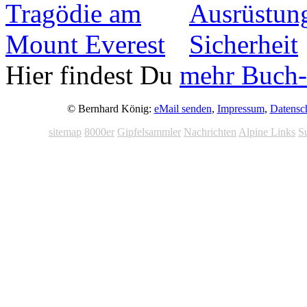
Hier findest Du
mehr Buch-
© Bernhard König:
eMail senden
,
Impressum
,
Datensc
sitemap
8000er
Gipfelsammler
Nachrichten
Alpine Links
S