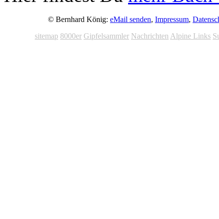
© Bernhard König:
eMail senden
,
Impressum
,
Datensc
sitemap
8000er
Gipfelsammler
Nachrichten
Alpine Links
S