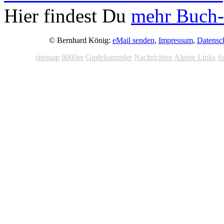
Hier findest Du
mehr Buch-
© Bernhard König:
eMail senden
,
Impressum
,
Datensc
sitemap
8000er
Gipfelsammler
Nachrichten
Alpine Links
S