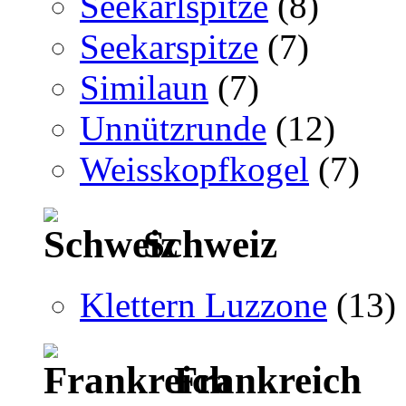
Seekarlspitze
(8)
Seekarspitze
(7)
Similaun
(7)
Unnützrunde
(12)
Weisskopfkogel
(7)
Schweiz
Klettern Luzzone
(13)
Frankreich