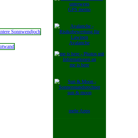
GPS memo
Avalanche
me is here
sun & moon
mehr Apps