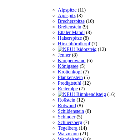
Alpspitze
(11)
Aiplspitz
(8)
Brecherspitze
(10)
Breitenstein
(9)
Ettaler Mandl
(8)
Halserspitze
(8)
Hirschhörnlkopf
(7)
Isidorsteig
(12)
Jenner
(8)
Kampenwand
(6)
Königssee
(5)
Krottenkopf
(7)
Plankenstein
(5)
Predigtstuhl
(12)
Reiteralpe
(7)
Rinnkendlsteig
(16)
Roßstein
(12)
Rotwand
(8)
Schildenstein
(8)
Schinder
(5)
Schliersberg
(7)
Tegelberg
(14)
Watzmann
(21)
Wendelstein
(10)