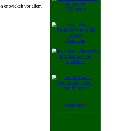
n entwickelt vor allem
GPS memo
Avalanche
me is here
sun & moon
mehr Apps