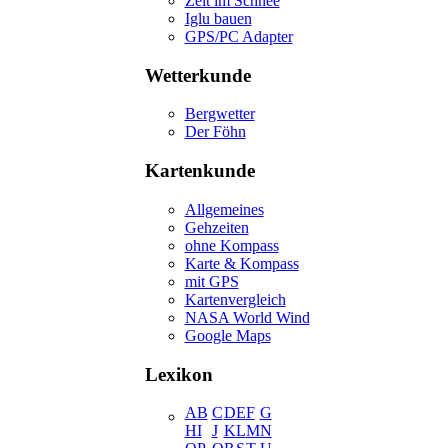
Zelt im Schnee
Iglu bauen
GPS/PC Adapter
Wetterkunde
Bergwetter
Der Föhn
Kartenkunde
Allgemeines
Gehzeiten
ohne Kompass
Karte & Kompass
mit GPS
Kartenvergleich
NASA World Wind
Google Maps
Lexikon
A
B
C
D
E
F
G
H
I
J
K
L
M
N