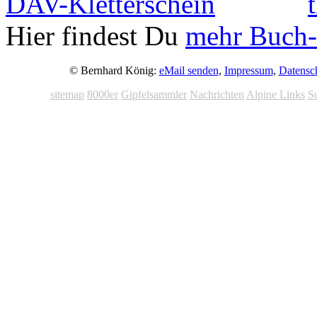
Hier findest Du
mehr Buch-
© Bernhard König:
eMail senden
,
Impressum
,
Datensc
sitemap
8000er
Gipfelsammler
Nachrichten
Alpine Links
S