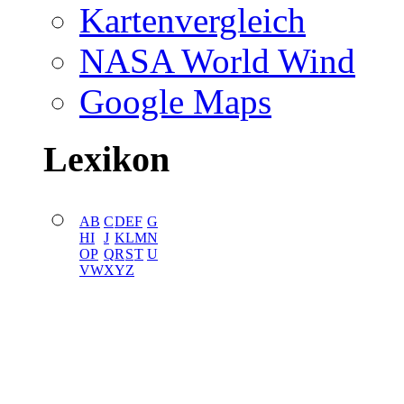
Kartenvergleich
NASA World Wind
Google Maps
Lexikon
A
B
C
D
E
F
G
H
I
J
K
L
M
N
O
P
Q
R
S
T
U
V
W
X
Y
Z