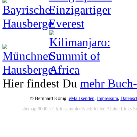
Hier findest Du
mehr Buch-
© Bernhard König:
eMail senden
,
Impressum
,
Datensc
sitemap
8000er
Gipfelsammler
Nachrichten
Alpine Links
S