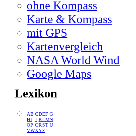
ohne Kompass
Karte & Kompass
mit GPS
Kartenvergleich
NASA World Wind
Google Maps
Lexikon
A
B
C
D
E
F
G
H
I
J
K
L
M
N
O
P
Q
R
S
T
U
V
W
X
Y
Z