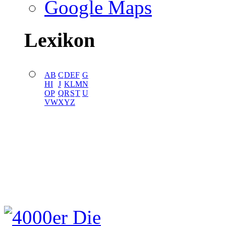
Google Maps
Lexikon
A
B
C
D
E
F
G
H
I
J
K
L
M
N
O
P
Q
R
S
T
U
V
W
X
Y
Z