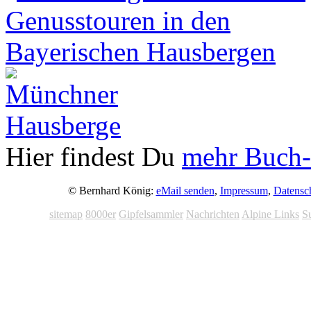
Hier findest Du
mehr Buch-
© Bernhard König:
eMail senden
,
Impressum
,
Datensc
sitemap
8000er
Gipfelsammler
Nachrichten
Alpine Links
S