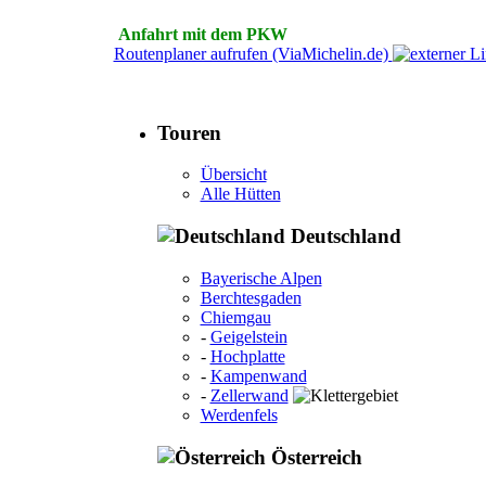
Anfahrt mit dem PKW
Routenplaner aufrufen (ViaMichelin.de)
Touren
Übersicht
Alle Hütten
Deutschland
Bayerische Alpen
Berchtesgaden
Chiemgau
-
Geigelstein
-
Hochplatte
-
Kampenwand
-
Zellerwand
Werdenfels
Österreich