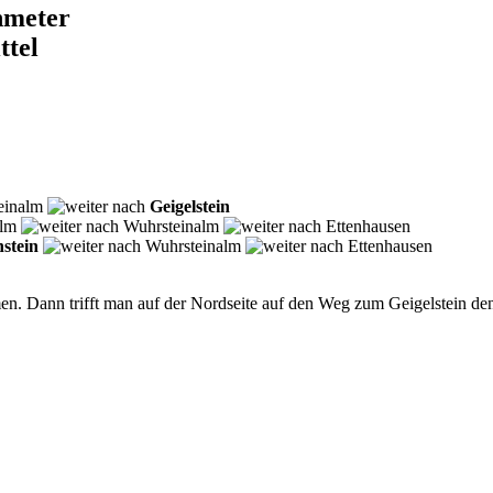
nmeter
ttel
einalm
Geigelstein
Alm
Wuhrsteinalm
Ettenhausen
nstein
Wuhrsteinalm
Ettenhausen
en. Dann trifft man auf der Nordseite auf den Weg zum Geigelstein de