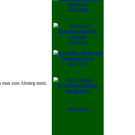
GPS memo
Avalanche
me is here
n man zum Abstieg nutzt.
sun & moon
mehr Apps