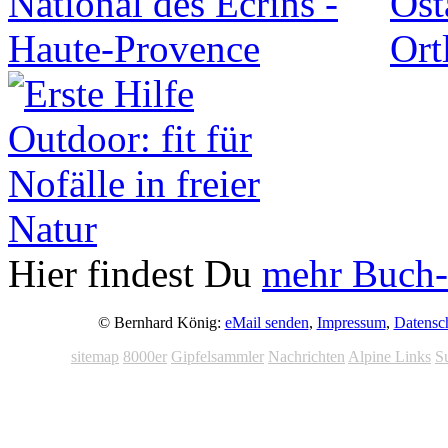
Hier findest Du
mehr Buch-
© Bernhard König:
eMail senden
,
Impressum
,
Datensc
sitemap
8000er
Gipfelsammler
Nachrichten
Alpine Links
S