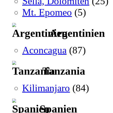
Sella, Dolomiten
(25)
Mt. Epomeo
(5)
Argentinien
Aconcagua
(87)
Tanzania
Kilimanjaro
(84)
Spanien