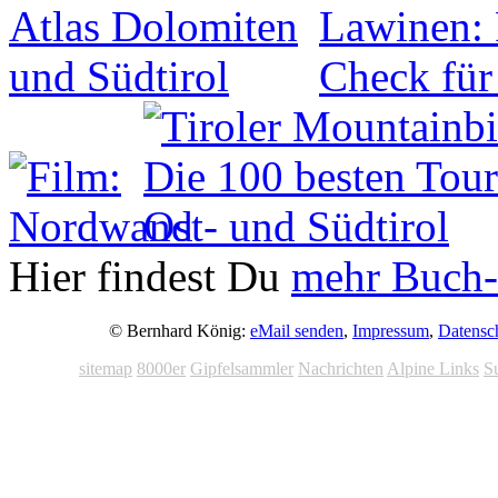
Hier findest Du
mehr Buch-
© Bernhard König:
eMail senden
,
Impressum
,
Datensc
sitemap
8000er
Gipfelsammler
Nachrichten
Alpine Links
S