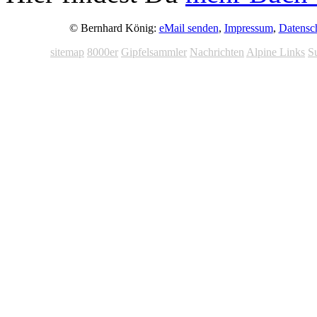
© Bernhard König:
eMail senden
,
Impressum
,
Datensc
sitemap
8000er
Gipfelsammler
Nachrichten
Alpine Links
S