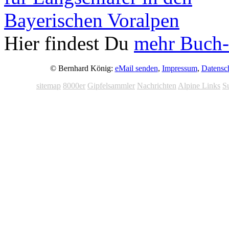
Hier findest Du
mehr Buch-
© Bernhard König:
eMail senden
,
Impressum
,
Datensc
sitemap
8000er
Gipfelsammler
Nachrichten
Alpine Links
S