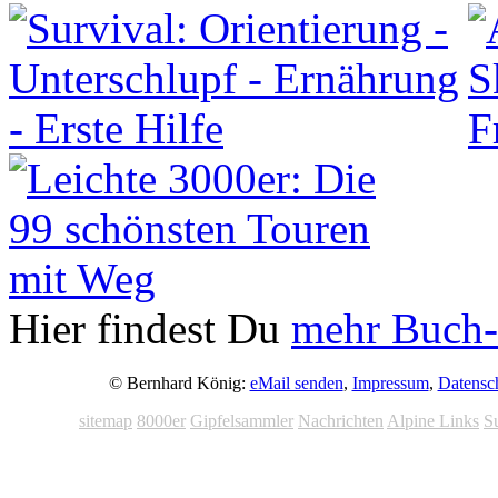
Hier findest Du
mehr Buch-
© Bernhard König:
eMail senden
,
Impressum
,
Datensc
sitemap
8000er
Gipfelsammler
Nachrichten
Alpine Links
S