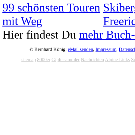
Hier findest Du
mehr Buch-
© Bernhard König:
eMail senden
,
Impressum
,
Datensc
sitemap
8000er
Gipfelsammler
Nachrichten
Alpine Links
S