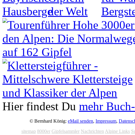
Hier findest Du
mehr Buch-
© Bernhard König:
eMail senden
,
Impressum
,
Datensc
sitemap
8000er
Gipfelsammler
Nachrichten
Alpine Links
S