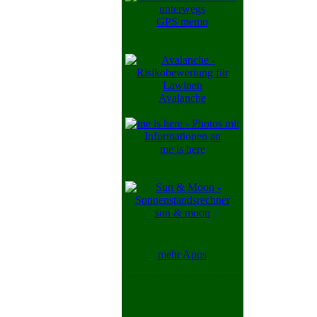
GPS memo
Avalanche
me is here
sun & moon
mehr Apps