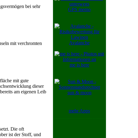
ungsvermögen bei sehr
GPS memo
Avalanche
chseln mit verchromten
me is here
fläche mit gute
ruchsentwicklung dieser
 bereits am eigenen Leib
sun & moon
mehr Apps
etzt. Die oft
ber ist der Stoff, und