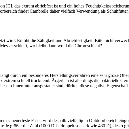
on ICI, das extrem abriebfest ist und ein hohes Feuchtigkeitsspeicher
oorbereich findet Cambrelle daher vielfach Verwendung als Schuhfutter.
tzt wird. Erhöht die Zähigkeit und Abriebfestigkeit. Bitte nicht verwe
Messer schleift, wo bleibt dann wohl die Chromschicht?
angt durch ein besonderes Herstellungsverfahren eine sehr große Ober
 extrem schnell trocknend. Ärgerlich ist allerdings die bakterielle Ge
esem Innenfutter ausgestattet sind, dürften diese negative Eigenschaft
em scheuerfeste Faser, wird deshalb vielfältig in Outdoorbereich einges
: Je größer die Zahl (1000 D ist doppelt so stark wie 480 D), desto gro